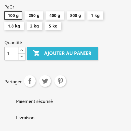
PaGr
100 g
250 g
400 g
800 g
1 kg
1.8 kg
2 kg
5 kg
Quantité

AJOUTER AU PANIER
Partager
Paiement sécurisé
Livraison