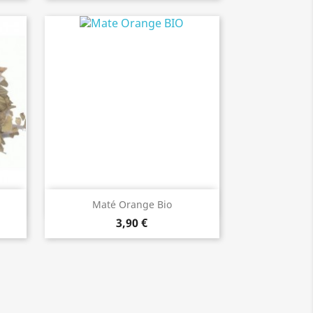
Aperçu rapide

Maté Orange Bio
3,90 €