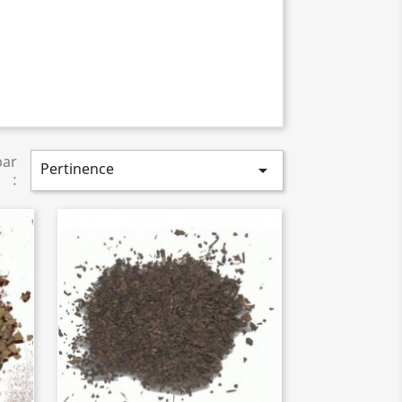
par
Pertinence

: