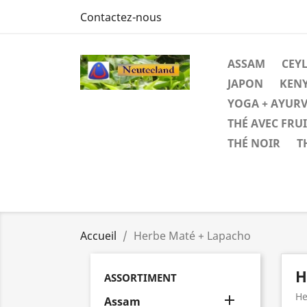
Contactez-nous
ASSAM
CEYL
JAPON
KENY
YOGA + AYUR
THÉ AVEC FRU
THÉ NOIR
T
Accueil
Herbe Maté + Lapacho
H
ASSORTIMENT
He

Assam