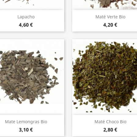
Aperçu rapide
Aperçu rapide


Lapacho
Maté Verte Bio
4,60 €
4,20 €
Aperçu rapide
Aperçu rapide


Mate Lemongras Bio
Maté Choco Bio
3,10 €
2,80 €