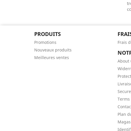
tr
co
PRODUITS
FRAI
Promotions
Frais d
Nouveaux produits
NOTR
Meilleures ventes
About 
Widerr
Protec
Livrai
Secur
Terms 
Contac
Plan d
Magas
Identif