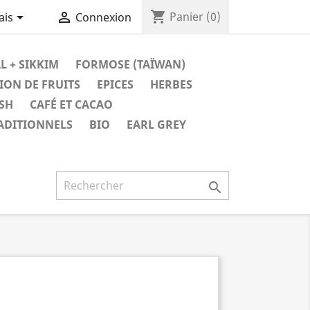
shopping_cart


Panier
(0)
ais
Connexion
L + SIKKIM
FORMOSE (TAÏWAN)
ION DE FRUITS
EPICES
HERBES
SH
CAFÉ ET CACAO
ADITIONNELS
BIO
EARL GREY
