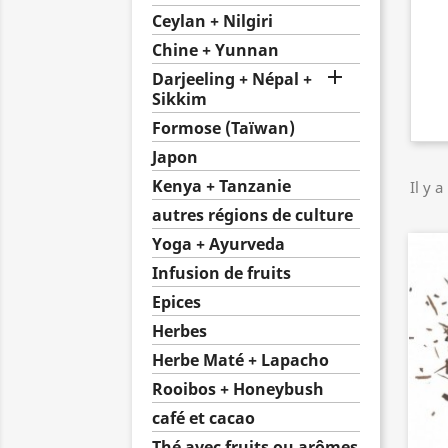
Ceylan + Nilgiri
Chine + Yunnan

Darjeeling + Népal +
Sikkim
Formose (Taïwan)
Japon
Kenya + Tanzanie
Il y a
autres régions de culture
Yoga + Ayurveda
Infusion de fruits
Epices
Herbes
Herbe Maté + Lapacho
Rooibos + Honeybush
café et cacao
Thé avec fruits ou arômes