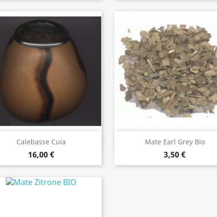
Aperçu rapide
Aperçu rapide


Calebasse Cuia
Mate Earl Grey Bio
16,00 €
3,50 €