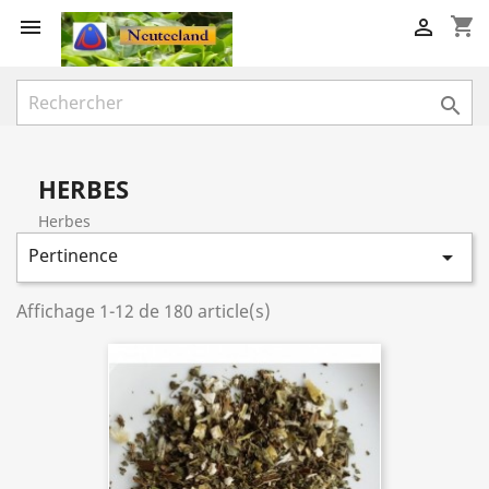
shopping_cart



HERBES
Herbes
Pertinence

Affichage 1-12 de 180 article(s)