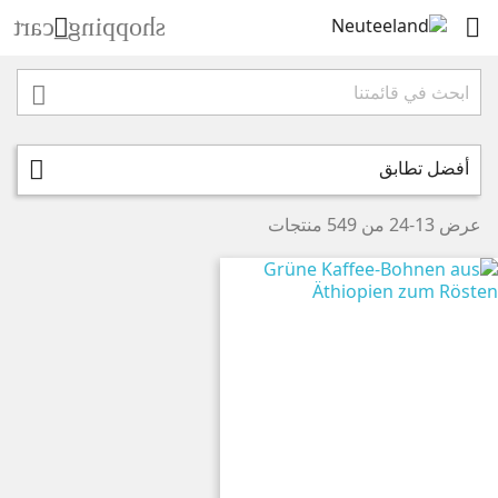
shopping_cart



أفضل تطابق

عرض 13-24 من 549 منتجات