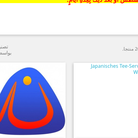
تصن
بواسط