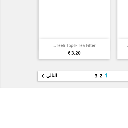
نظرة سريعة

Teeli Top® Tea Filter...
3.20 €
1
التالي

3
2