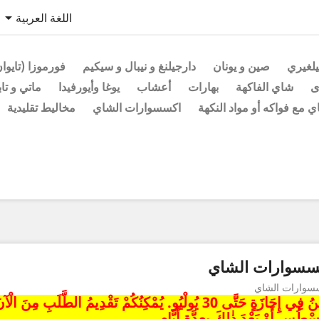

اللغة العربية
يلغيري
صين و يونان
دارجيلنغ و نيبال و سيكيم
فورموزا (تايوا
ى
شاي الفاكهة
بهارات
أعشاب
يوغا وأيورفيدا
ماتي و تاب
 مع فواكه أو مواد النكهة
اكسسوارات الشاي
مخاليط تقليدية
سسوارات الشاي
سوارات الشاي
سْطُس أَوْ بَعْدَ ذٰلِكَ بِعِدَّةِ أَيَّامٍ.