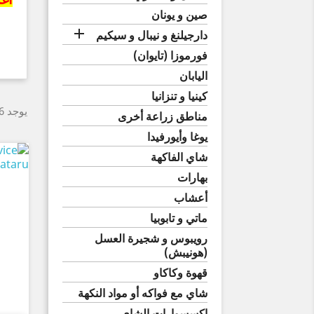
صين و يونان

دارجيلنغ و نيبال و سيكيم
فورموزا (تايوان)
اليابان
كينيا و تنزانيا
يوجد 26 منتجا.
مناطق زراعة أخرى
يوغا وأيورفيدا
شاي الفاكهة
بهارات
أعشاب
ماتي و تابوبيا
رويبوس و شجيرة العسل
(هونيبش)
قهوة وكاكاو
شاي مع فواكه أو مواد النكهة
اكسسوارات الشاي