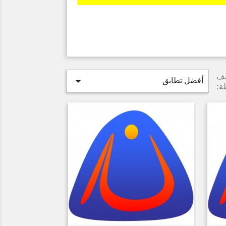
يف
أفضل تطابق

ة: