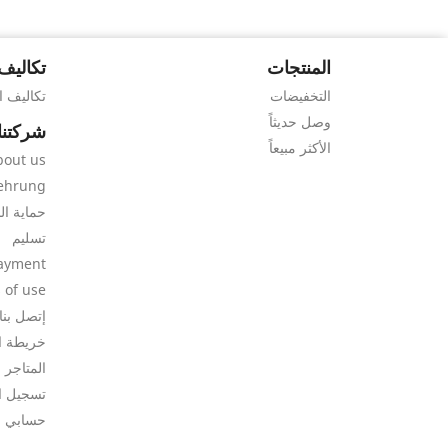
المنتجات
تكاليف
التخفيضات
تكاليف 
وصل حديثاً
شركتنا
الأكثر مبيعاً
bout us
ehrung
حماية ال
تسليم
ayment
 of use
إتصل بنا
خريطة ا
المتاجر
تسجيل ا
حسابي