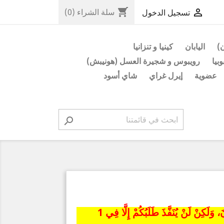
shopping_cart

سلة الشراء
(0)
تسجيل الدخول
ن)
اليابان
كينيا و تنزانيا
وبيا
رويبوس و شجيرة العسل (هونيبش)
عضوية
إيرل غراي
شاي أسود

نَحْنُ فِي إِجَازَةٍ حَتَّى 30 يُولْيُو. يُمْكِنُكُمْ تَقْدِيمُ الطَّلَبِ مِنَ الْآنَ، وَلَكِنْ لَنْ يُنَفَّذَ طَلَبُكُمْ إِلَّا فِي 1