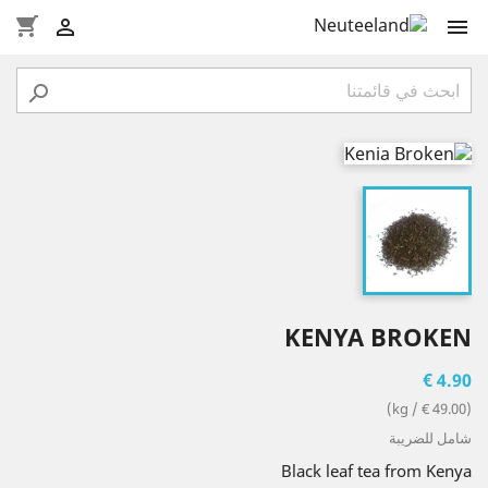
shopping_cart



KENYA BROKEN
4.90 €
(49.00 € / kg)
شامل للضريبة
Black leaf tea from Kenya