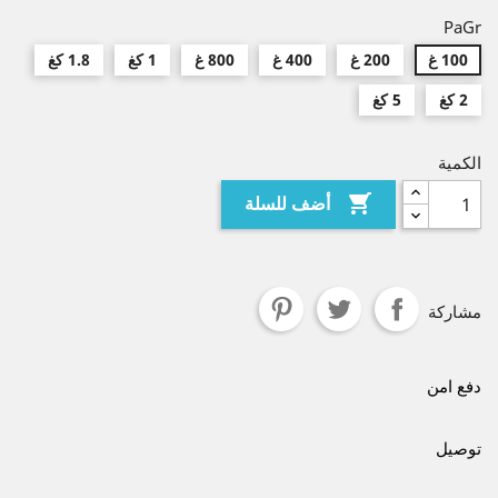
PaGr
100 غ
200 غ
400 غ
800 غ
1 كغ
1.8 كغ
2 كغ
5 كغ
الكمية

أضف للسلة
مشاركة
دفع امن
توصيل