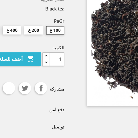
Black tea
PaGr
100 غ
200 غ
400 غ
الكمية

أضف للسلة
مشاركة
دفع امن
توصيل