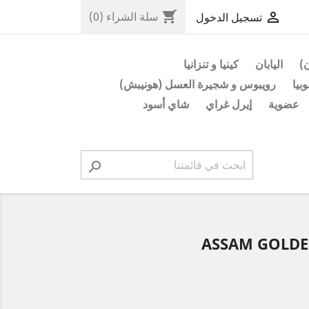
shopping_cart

سلة الشراء
(0)
تسجيل الدخول
ن)
اليابان
كينيا و تنزانيا
وبيا
رويبوس و شجيرة العسل (هونيبش)
عضوية
إيرل غراي
شاي أسود

ASSAM GOLDE