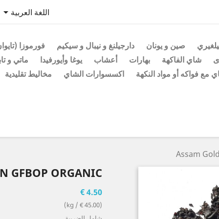

اللغة العربية
يلغيري
صين و يونان
دارجيلنغ و نيبال و سيكيم
فورموزا (تايوا
ى
شاي الفاكهة
بهارات
أعشاب
يوغا وأيورفيدا
ماتي و تاب
 مع فواكه أو مواد النكهة
اكسسوارات الشاي
مخاليط تقليدية
Assam Gold
N GFBOP ORGANIC
4.50 €
(45.00 € / kg)
شامل للضريبة