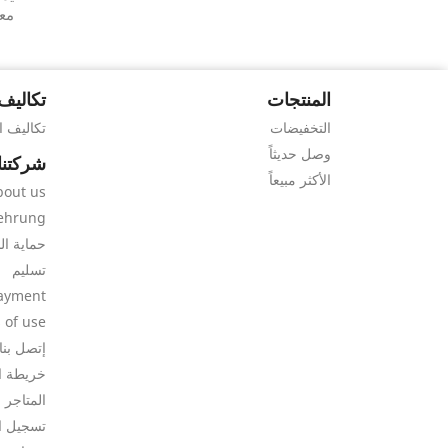
معل
المنتجات
تكاليف
التخفيضات
تكاليف 
وصل حديثاً
شركتنا
الأكثر مبيعاً
bout us
ehrung
حماية ال
تسليم
ayment
 of use
إتصل بنا
خريطة ا
المتاجر
تسجيل ا