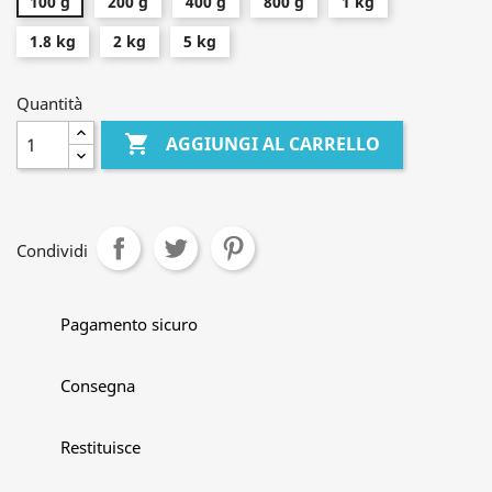
100 g
200 g
400 g
800 g
1 kg
1.8 kg
2 kg
5 kg
Quantità

AGGIUNGI AL CARRELLO
Condividi
Pagamento sicuro
Consegna
Restituisce