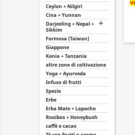
v
Ceylon + Nilgiri
Cina + Yunnan

Darjeeling + Nepal +
Sikkim
Formosa (Taiwan)
Giappone
Kenia + Tanzania
altre zone di coltivazione
Yoga + Ayurveda
Infuso di frutti
Spezie
Erbe
Erba Mate + Lapacho
Rooibos + Honeybush
caffè e cacao
Tè con frutti o arome