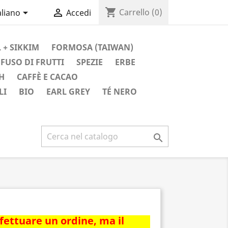
shopping_cart


Carrello
(0)
aliano
Accedi
 + SIKKIM
FORMOSA (TAIWAN)
FUSO DI FRUTTI
SPEZIE
ERBE
H
CAFFÈ E CACAO
LI
BIO
EARL GREY
TÉ NERO

ffettuare un ordine, ma il