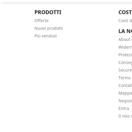
PRODOTTI
COST
Offerte
Costi 
Nuovi prodotti
LA N
Più venduti
About 
Widerr
Protez
Conse
Secur
Terms 
Contat
Mappa 
Negoz
Entra
Il mio