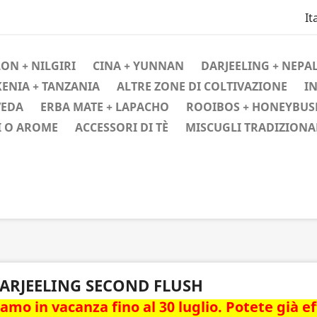
It
ON + NILGIRI
CINA + YUNNAN
DARJEELING + NEPAL
KENIA + TANZANIA
ALTRE ZONE DI COLTIVAZIONE
IN
VEDA
ERBA MATE + LAPACHO
ROOIBOS + HONEYBUS
I O AROME
ACCESSORI DI TÈ
MISCUGLI TRADIZIONA
ARJEELING SECOND FLUSH
iamo in vacanza fino al 30 luglio. Potete già e