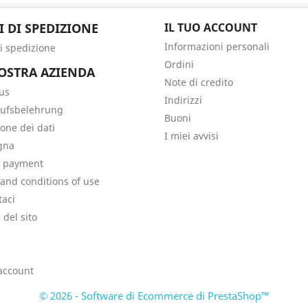
I DI SPEDIZIONE
IL TUO ACCOUNT
Informazioni personali
di spedizione
Ordini
OSTRA AZIENDA
Note di credito
us
Indirizzi
ufsbelehrung
Buoni
ione dei dati
I miei avvisi
gna
e payment
and conditions of use
taci
del sito
i
 account
© 2026 - Software di Ecommerce di PrestaShop™