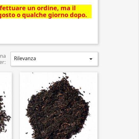
ffettuare un ordine, ma il
agosto o qualche giorno dopo.
ina
Rilevanza

er: