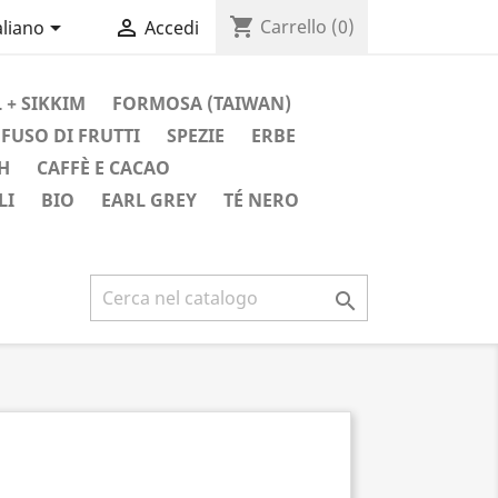
shopping_cart


Carrello
(0)
aliano
Accedi
 + SIKKIM
FORMOSA (TAIWAN)
FUSO DI FRUTTI
SPEZIE
ERBE
H
CAFFÈ E CACAO
LI
BIO
EARL GREY
TÉ NERO
