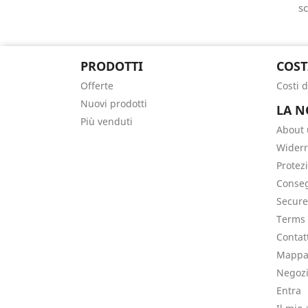
sc
PRODOTTI
COST
Offerte
Costi 
Nuovi prodotti
LA N
Più venduti
About 
Widerr
Protez
Conse
Secur
Terms 
Contat
Mappa 
Negoz
Entra