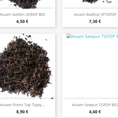
Anteprima
Anteprima


Assam Golden GFBOP BIO
Assam Bukhial SFTGFOP
4,50 €
7,30 €
Anteprima
Anteprima


Assam Finest Top Tippy...
Assam Sewpur TGFOP BI
8,90 €
4,60 €