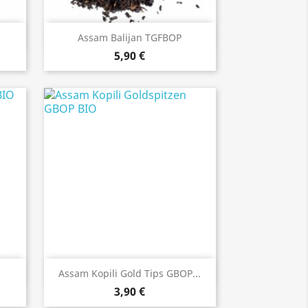
Anteprima

Assam Balijan TGFBOP
5,90 €
Anteprima

O
Assam Kopili Gold Tips GBOP...
3,90 €