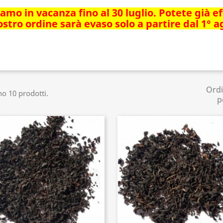
iamo in vacanza fino al 30 luglio. Potete già e
ostro ordine sarà evaso solo a partire dal 1° 
Ord
no 10 prodotti.
p