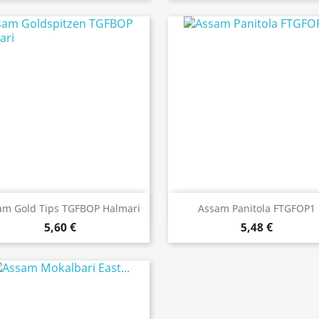
Anteprima
Anteprima


am Gold Tips TGFBOP Halmari
Assam Panitola FTGFOP1
5,60 €
5,48 €