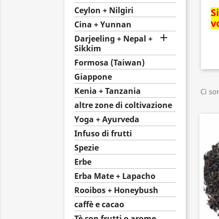
Ceylon + Nilgiri
S
v
Cina + Yunnan

Darjeeling + Nepal +
Sikkim
Formosa (Taiwan)
Giappone
Kenia + Tanzania
Ci so
altre zone di coltivazione
Yoga + Ayurveda
Infuso di frutti
Spezie
Erbe
Erba Mate + Lapacho
Rooibos + Honeybush
caffè e cacao
Tè con frutti o arome