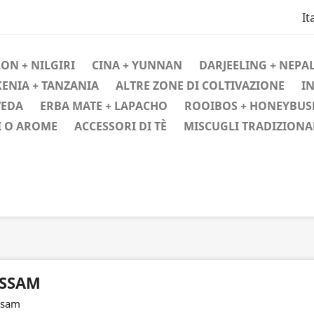
It
ON + NILGIRI
CINA + YUNNAN
DARJEELING + NEPAL
KENIA + TANZANIA
ALTRE ZONE DI COLTIVAZIONE
IN
VEDA
ERBA MATE + LAPACHO
ROOIBOS + HONEYBUS
I O AROME
ACCESSORI DI TÈ
MISCUGLI TRADIZIONA
SSAM
ssam