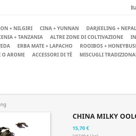
It
ON + NILGIRI
CINA + YUNNAN
DARJEELING + NEPAL
KENIA + TANZANIA
ALTRE ZONE DI COLTIVAZIONE
IN
VEDA
ERBA MATE + LAPACHO
ROOIBOS + HONEYBUS
I O AROME
ACCESSORI DI TÈ
MISCUGLI TRADIZIONA
ong
CHINA MILKY OO
15,70 €