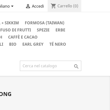
shopping_cart


Carrello
(0)
aliano
Accedi
 + SIKKIM
FORMOSA (TAIWAN)
FUSO DI FRUTTI
SPEZIE
ERBE
H
CAFFÈ E CACAO
LI
BIO
EARL GREY
TÉ NERO

LONG