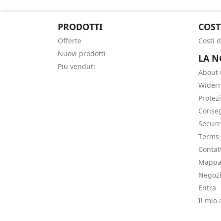
PRODOTTI
COST
Offerte
Costi 
Nuovi prodotti
LA N
Più venduti
About 
Widerr
Protez
Conse
Secur
Terms 
Contat
Mappa 
Negoz
Entra
Il mio