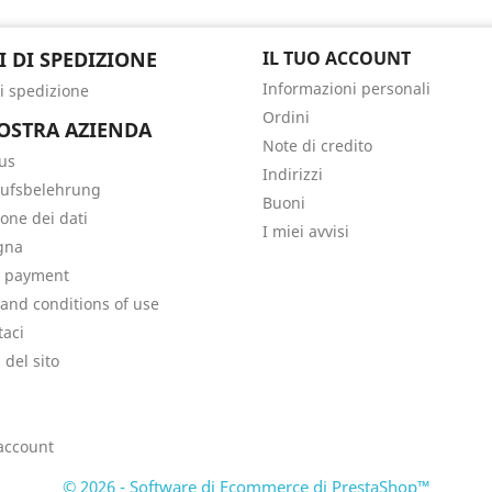
I DI SPEDIZIONE
IL TUO ACCOUNT
Informazioni personali
di spedizione
Ordini
OSTRA AZIENDA
Note di credito
us
Indirizzi
ufsbelehrung
Buoni
ione dei dati
I miei avvisi
gna
e payment
and conditions of use
taci
del sito
i
 account
© 2026 - Software di Ecommerce di PrestaShop™