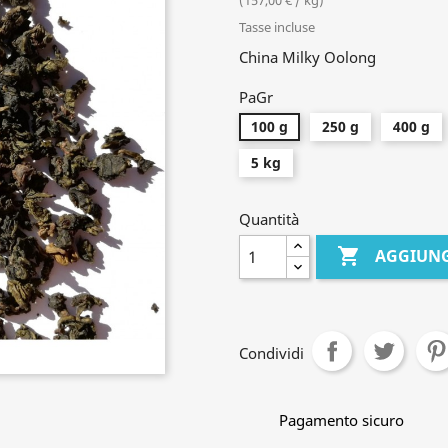
(157,00 € / kg)
Tasse incluse
China Milky Oolong
PaGr
100 g
250 g
400 g
5 kg
Quantità

AGGIUNG
Condividi
Pagamento sicuro