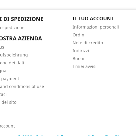
I DI SPEDIZIONE
IL TUO ACCOUNT
Informazioni personali
di spedizione
Ordini
OSTRA AZIENDA
Note di credito
us
Indirizzi
ufsbelehrung
Buoni
ione dei dati
I miei avvisi
gna
e payment
and conditions of use
taci
del sito
i
 account