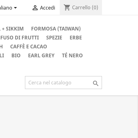
shopping_cart


Carrello
(0)
aliano
Accedi
 + SIKKIM
FORMOSA (TAIWAN)
FUSO DI FRUTTI
SPEZIE
ERBE
H
CAFFÈ E CACAO
LI
BIO
EARL GREY
TÉ NERO
