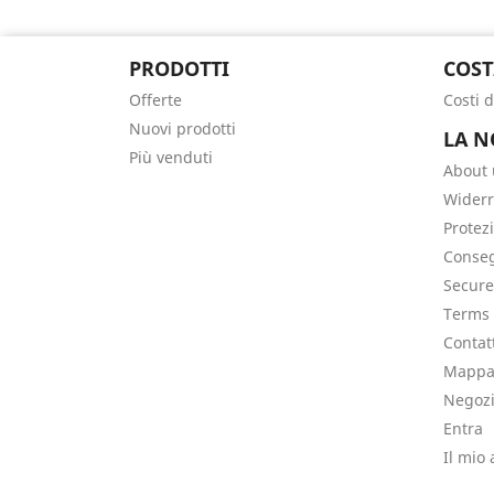
PRODOTTI
COST
Offerte
Costi 
Nuovi prodotti
LA N
Più venduti
About 
Widerr
Protez
Conse
Secur
Terms 
Contat
Mappa 
Negoz
Entra
Il mio