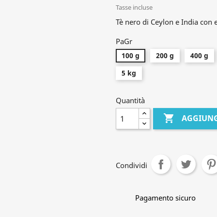
Tasse incluse
Tè nero di Ceylon e India con
PaGr
100 g
200 g
400 g
5 kg
Quantità

AGGIUNG
Condividi
Pagamento sicuro