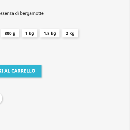
 essenza di bergamotte
800 g
1 kg
1.8 kg
2 kg
I AL CARRELLO