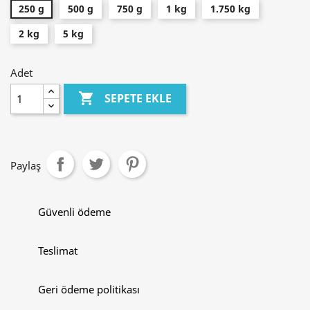
250 g
500 g
750 g
1 kg
1.750 kg
2 kg
5 kg
Adet

SEPETE EKLE
Paylaş
Güvenli ödeme
Teslimat
Geri ödeme politikası