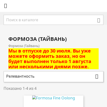


ФОРМОЗА (ТАЙВАНЬ)
Формоза (Тайвань)
Мы в отпуске до 30 июля. Вы уже
можете оформить заказ, но он
будет выполнен только 1 августа
или несколькими днями позже.
Релевантность

Показано 1-4 из 4