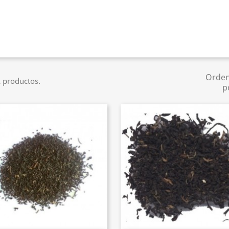
Orde
 productos.
p