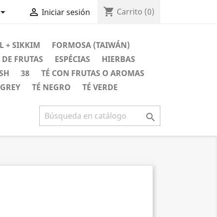
shopping_cart


Carrito
(0)
Iniciar sesión
L + SIKKIM
FORMOSA (TAIWÁN)
 DE FRUTAS
ESPÉCIAS
HIERBAS
SH
38
TÉ CON FRUTAS O AROMAS
 GREY
TÉ NEGRO
TÉ VERDE
