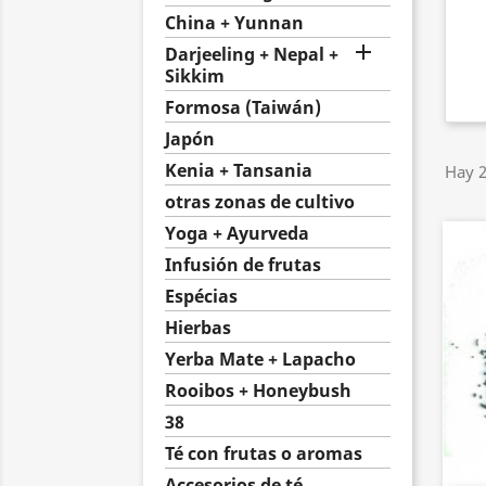
China + Yunnan

Darjeeling + Nepal +
Sikkim
Formosa (Taiwán)
Japón
Kenia + Tansania
Hay 2
otras zonas de cultivo
Yoga + Ayurveda
Infusión de frutas
Espécias
Hierbas
Yerba Mate + Lapacho
Rooibos + Honeybush
38
Té con frutas o aromas
Accesorios de té