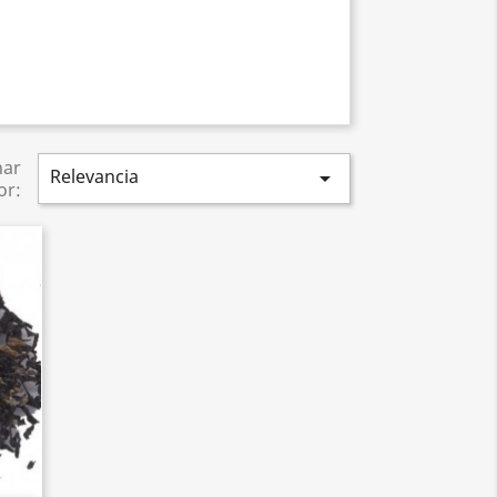
nar
Relevancia

or: