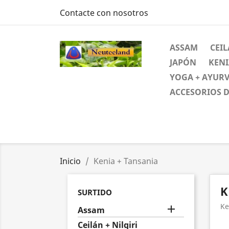
Contacte con nosotros
ASSAM
CEIL
JAPÓN
KENI
YOGA + AYUR
ACCESORIOS D
Inicio
Kenia + Tansania
K
SURTIDO
Ke

Assam
Ceilán + Nilgiri