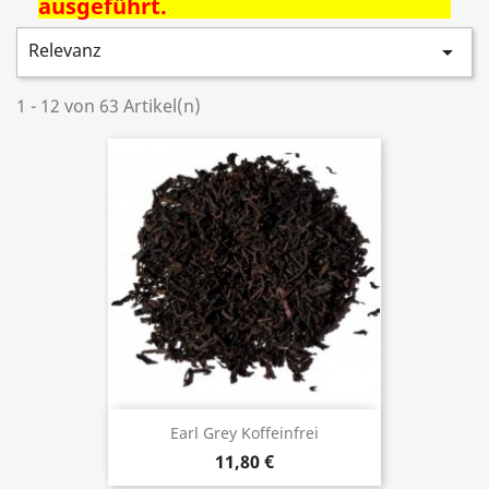
ausgeführt.
Relevanz

1 - 12 von 63 Artikel(n)
Earl Grey Koffeinfrei
11,80 €