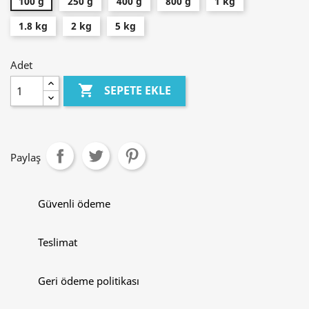
100 g
250 g
400 g
800 g
1 kg
1.8 kg
2 kg
5 kg
Adet

SEPETE EKLE
Paylaş
Güvenli ödeme
Teslimat
Geri ödeme politikası